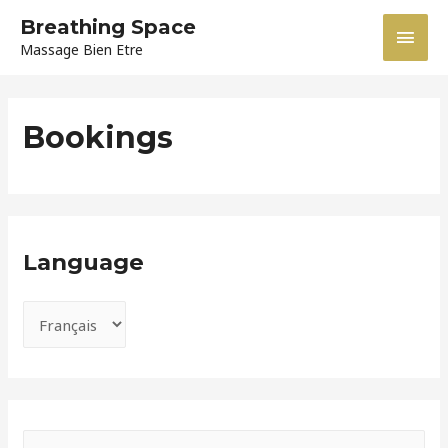
Breathing Space
Men
Massage Bien Etre
princ
Bookings
Language
L
a
n
g
u
R